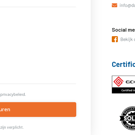
info@d

Social me
Bekijk 
Certifi
 privacybeleid.
ijn verplicht.