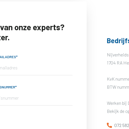
 van onze experts?
er.
Bedrij
Nijverheids
AILADRES*
1704 RA H
KvK numme
BTW numme
ISNUMMER*
Werken bij
Bekijk de 
072 582
