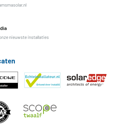
amsmasolar.nl
dia
onze nieuwste installaties
caten