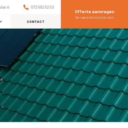
lar.nl

072 582 52 53
Offerte aanvragen
Geregeld binnen 2 minuten
CONTACT