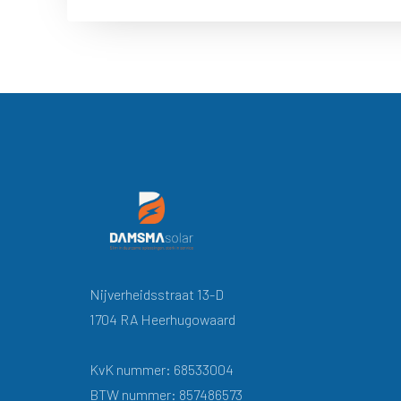
Nijverheidsstraat 13-D
1704 RA Heerhugowaard
KvK nummer: 68533004
BTW nummer: 857486573