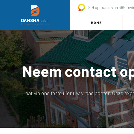
9.9 op basis van 385 rev
HOME
Neem contact o
Laat via ons formulier uw vraag achter. Onze exp