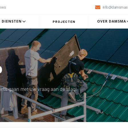
iews

info@damsmaso
DIENSTEN
OVER DAMSMA
PROJECTEN
p
erts gaan met uw vraag aan de slag!