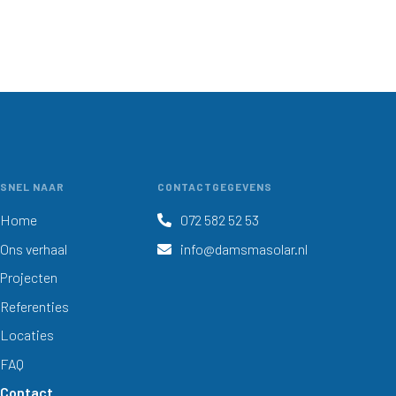
SNEL NAAR
CONTACTGEGEVENS
Home
072 582 52 53

Ons verhaal
info@damsmasolar.nl

Projecten
Referenties
Locaties
FAQ
Contact