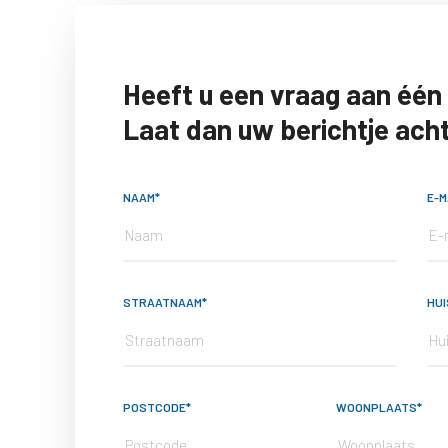
Heeft u een vraag aan één
Laat dan uw berichtje acht
NAAM*
E-M
STRAATNAAM*
HU
POSTCODE*
WOONPLAATS*