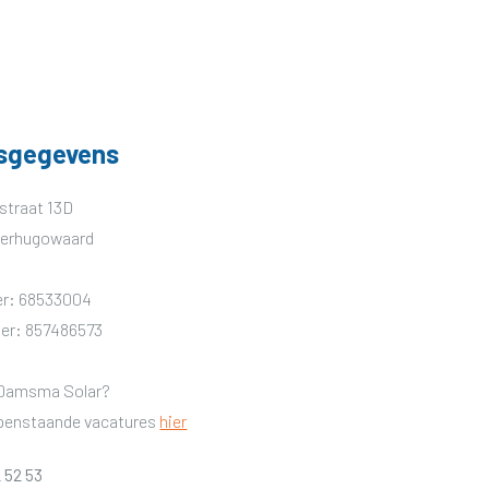
fsgegevens
straat 13D
eerhugowaard
r: 68533004
r: 857486573
 Damsma Solar?
openstaande vacatures
hier
 52 53