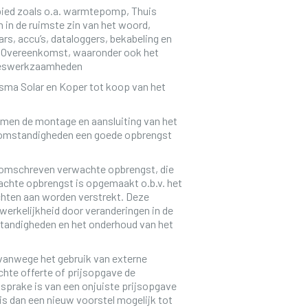
ied zoals o.a. warmtepomp, Thuis
 in de ruimste zin van het woord,
rs, accu’s, dataloggers, bekabeling en
e Overeenkomst, waaronder ook het
vieswerkzaamheden
a Solar en Koper tot koop van het
komen de montage en aansluiting van het
n omstandigheden een goede opbrengst
 omschreven verwachte opbrengst, die
achte opbrengst is opgemaakt o.b.v. het
chten aan worden verstrekt. Deze
werkelijkheid door veranderingen in de
tandigheden en het onderhoud van het
,vanwege het gebruik van externe
chte offerte of prijsopgave de
 sprake is van een onjuiste prijsopgave
is dan een nieuw voorstel mogelijk tot