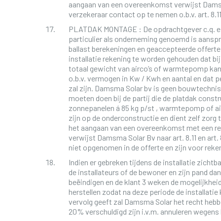
aangaan van een overeenkomst verwijst Damsma
verzekeraar contact op te nemen o.b.v. art. 8.11
PLATDAK MONTAGE : De opdrachtgever c.q. eig
particulier als onderneming genoemd is aansp
ballast berekeningen en geaccepteerde offerte.
installatie rekening te worden gehouden dat bij
totaal gewicht van airco’s of warmtepomp kan 
o.b.v. vermogen in Kw / Kwh en aantal en dat 
zal zijn. Damsma Solar bv is geen bouwtechnisch
moeten doen bij de partij die de platdak constr
zonnepanelen á 85 kg p/st , warmtepomp of air
zijn op de onderconstructie en dient zelf zorg 
het aangaan van een overeenkomst met een re
verwijst Damsma Solar Bv naar art. 8.11 en art.
niet opgenomen in de offerte en zijn voor reke
Indien er gebreken tijdens de installatie zichtb
de installateurs of de bewoner en zijn pand dan
beëindigen en de klant 3 weken de mogelijkheid
herstellen zodat na deze periode de installati
vervolg geeft zal Damsma Solar het recht hebbe
20% verschuldigd zijn i.v.m. annuleren wegen