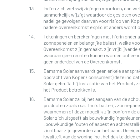
Indien zich wetswijzigingen voordoen, dan wel
aanmerkelijk wijzigt waardoor de gesloten ov
nadelige gevolgen daarvan voor risico van Kope
nadere overeenkomst expliciet anders wordt
Tekeningen en berekeningen met hierin onder 
zonnepanelen en belangrijke ballast, welke vo
Overeenkomst zijn gemaakt, zijn vrijblijvende
waaraan geen rechten kunnen worden ontleend
geen onderdeel van de Overeenkomst.
Damsma Solar aanvaardt geen enkele aansprakeli
opdracht van Koper / consument) deze indica
Solar gebruikt bij Installatie van het Product, 
het Product betrokken is.
Damsma Solar zal bij het aangaan van de schou
producten zoals o.a. Thuis batterij, zonnepan
waarnemen of deze mogelijk zijn conform de a
Solar zich uitgeeft als bouwkundig ingenieur e
, bouwkundige fouten of asbest en achterstal
zichtbaar zijn geworden aan het pand. De eige
kwaliteit van de woning incl. het dak te delen 