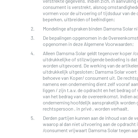
verstrekte gegevens. Indien zich, in aanvulling
consument is verstrekt, alsnog omstandighede
vormen voor de uitvoering of tijdsduur van d
beperken, uitbreiden of beëindigen;
Mondelinge afspraken binden Damsma Solar ni
De bepalingen opgenomen in de Overeenkomst 
opgenomen in deze Algemene Voorwaarden;
Alleen Damsma Solar geldt tegenover koper /c
uitdrukkelijke of stilzwijgende bedoeling is d
worden uitgevoerd. De werking van de artikel
uitdrukkelijk uitgesloten; Damsma Solar voert 
behoeve van Koper/ consument uit. De rechts
namens een onderneming dient zelf vooraf aan
liggen / zijn t.a.v. de opdracht en het bedrag 
van het bedrag van de overeenkomst. Indien a
onderneming hoofdelijk aansprakelijk worden g
rechtspersoon , in privé , worden verhaalt.
Derden partijen kunnen aan de inhoud van de 
waarop al dan niet uitvoering aan de opdracht
/consument vrijwaart Damsma Solar tegen aa