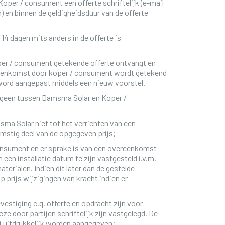
per / consument een offerte schriftelijk (e-mail
) en binnen de geldigheidsduur van de offerte
14 dagen mits anders in de offerte is
er / consument getekende offerte ontvangt en
reenkomst door koper / consument wordt getekend
 word aangepast middels een nieuw voorstel.
etgeen tussen Damsma Solar en Koper /
ma Solar niet tot het verrichten van een
mstig deel van de opgegeven prijs;
consument en er sprake is van een overeenkomst
 een installatie datum te zijn vastgesteld i.v.m.
terialen. Indien dit later dan de gestelde
 prijs wijzigingen van kracht indien er
vestiging c.q. offerte en opdracht zijn voor
ze door partijen schriftelijk zijn vastgelegd. De
ij uitdrukkelijk worden aangegeven;