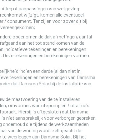
 uitleg of aanpassingen van wetgeving
ereenkomst wijzigt, komen alle eventueel
r / consument. Tenzij en voor zover dit bij
 overeengekomen;
andere opgenomen de dak afmetingen, aantal
orafgaand aan het tot stand komen van de
 en indicatieve tekeningen en berekeningen
. Deze tekeningen en berekeningen vormen
jkheid indien een derde (al dan niet in
tieve tekeningen en berekeningen van Damsma
zonder dat Damsma Solar bij de Installatie van
w de maatvoering van de te installeren
elen, omvormer, warmtepomp en / of airco’s
fspraak. Hierbij is uitgesloten dat Damsma
n is niet aansprakelijk voor verborgen gebreken
lig onderhoud die tijdens de werkzaamheden
naar van de woning wordt zelf geacht de
en te weerleggen aan Damsma Solar. Bij het