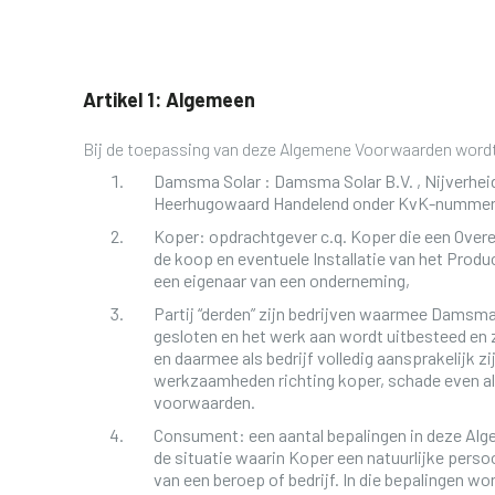
Artikel 1: Algemeen
Bij de toepassing van deze Algemene Voorwaarden wordt
Damsma Solar : Damsma Solar B.V. , Nijverheid
Heerhugowaard Handelend onder KvK-nummer
Koper: opdrachtgever c.q. Koper die een Ove
de koop en eventuele Installatie van het Produc
een eigenaar van een onderneming,
Partij “derden” zijn bedrijven waarmee Damsm
gesloten en het werk aan wordt uitbesteed en z
en daarmee als bedrijf volledig aansprakelijk zi
werkzaamheden richting koper, schade even als
voorwaarden.
Consument: een aantal bepalingen in deze Alg
de situatie waarin Koper een natuurlijke persoon
van een beroep of bedrijf. In die bepalingen w