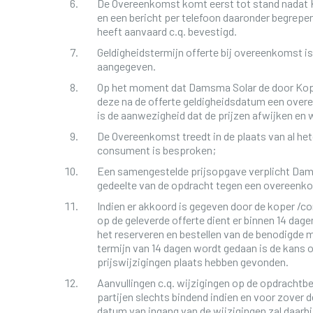
De Overeenkomst komt eerst tot stand nadat Ko
en een bericht per telefoon daaronder begrepen
heeft aanvaard c.q. bevestigd.
Geldigheidstermijn offerte bij overeenkomst is 
aangegeven.
Op het moment dat Damsma Solar de door Kop
deze na de offerte geldigheidsdatum een ove
is de aanwezigheid dat de prijzen afwijken en
De Overeenkomst treedt in de plaats van al h
consument is besproken;
Een samengestelde prijsopgave verplicht Dams
gedeelte van de opdracht tegen een overeenko
Indien er akkoord is gegeven door de koper /
op de geleverde offerte dient er binnen 14 dagen
het reserveren en bestellen van de benodigde ma
termijn van 14 dagen wordt gedaan is de kans op
prijswijzigingen plaats hebben gevonden.
Aanvullingen c.q. wijzigingen op de opdrachtbe
partijen slechts bindend indien en voor zover de
datum van ingang van de wijzigingen zal daarb