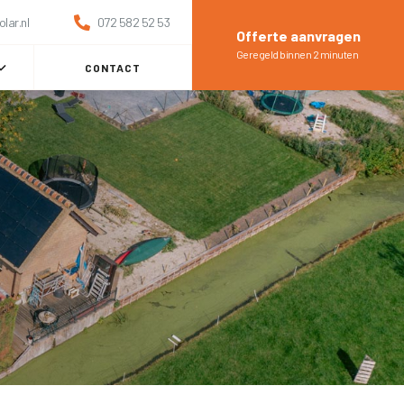
lar.nl

072 582 52 53
Offerte aanvragen
Geregeld binnen 2 minuten
CONTACT