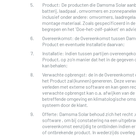
Product: De producten die Damsma Solar aanb
batterij, laadpaal , omvormers en zonnepanelen
inclusief onder andere: omvormers, laadregelaa
montage materiaal. Zoals gespecificeerd in d
begrepen en het 'Doe-het-zelf-pakket' en ad
Overeenkomst: de Overeenkomst tussen Damsm
Product en eventuele Installatie daarvan;
Installatie: indien tussen partijen overeenge
Product, op zo’n manier dat het in de gegeve
kan behalen;
Verwachte opbrengst: de in de Overeenkomst
het Product zal (kunnen) genereren. Deze verw
verleden met externe software en kan geen re
verwachte opbrengst kan o.a. afwijken van de 
betreffende omgeving en klimatologische oms
systeem door de klant.
Offerte: Damsma Solar behoud zich het recht 
software , om bij constatering na een uitgebra
overeenkomst eenzijdig te ontbinden indien er
of ontbrekende product. In wederzijds overleg 