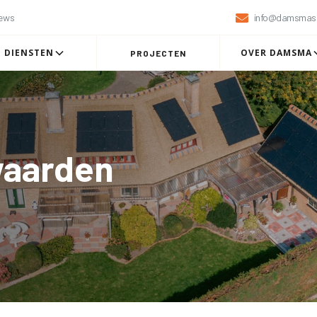
iews

info@damsmaso
DIENSTEN
OVER DAMSMA
PROJECTEN
waarden