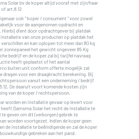
 Solar bv de koper altijd vooraf met zijn/haar
 of art.8.12
enaar ook “ koper / consument ” voor zowel
rakelijk voor de aangenomen opdracht en
 Hierbij dient door opdrachtgever bij platdak
 installatie van onze producten op platdak het
verschillen en kan oplopen tot meer dan 80 kg
per zonnepaneel het gewicht ongeveer 85 Kg
e bedrijf en de koper zal bij twijfel navraag
uctie heeft geplaatst of het aantal
co buiten unit conform offerte mogelijk zal
te dragen voor een draagkracht berekening. Bij
chtspersoon vanuit een onderneming / bedrijf
 8.12. De daaruit voort komende kosten zijn
ning van de koper / rechtspersoon.
aar worden en installatie gevaar op levert voor
 heeft Damsma Solar het recht de installatie te
 te geven om dit (verborgen) gebrek te
e kan worden voortgezet. Indien de koper geen
n de installatie te beëindigende en zal de koper
s bouwkundige gebreken aan het pand.