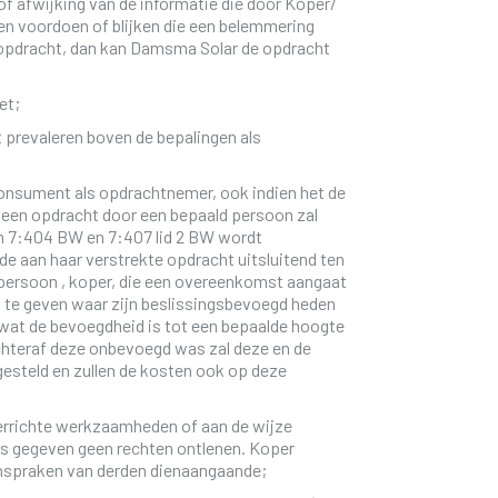
 of afwijking van de informatie die door Koper/
n voordoen of blijken die een belemmering
e opdracht, dan kan Damsma Solar de opdracht
et;
prevaleren boven de bepalingen als
onsument als opdrachtnemer, ook indien het de
at een opdracht door een bepaald persoon zal
en 7:404 BW en 7:407 lid 2 BW wordt
de aan haar verstrekte opdracht uitsluitend ten
persoon , koper, die een overeenkomst aangaat
 te geven waar zijn beslissingsbevoegd heden
of wat de bevoegdheid is tot een bepaalde hoogte
chteraf deze onbevoegd was zal deze en de
esteld en zullen de kosten ook op deze
verrichte werkzaamheden of aan de wijze
 is gegeven geen rechten ontlenen. Koper
nspraken van derden dienaangaande;