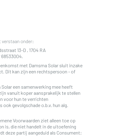
 verstaan onder:
sstraat 13-D , 1704 RA
 68533004.
reenkomst met Damsma Solar sluit inzake
t. Dit kan zijn een rechtspersoon - of
a Solar een samenwerking mee heeft
ijn vanuit koper aansprakelijk te stellen
jn voor hun te verrichten
 ook gevolgschade o.b.v. hun alg.
emene Voorwaarden ziet alleen toe op
 is, die niet handelt in de uitoefening
ordt deze partij aangeduid als Consument;