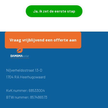
Ja, ik zet de eerste stap
Vraag vrijblijvend een offerte aan
Nijverheidsstraat 13-D
1704 RA Heerhugowaard
KvK nummer: 68533004
BTW nummer: 857486573