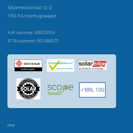
Nijverheidsstraat 13-D
1704 RA Heerhugowaard
KvK nummer: 68533004
BTW nummer: 857486573
FAQ