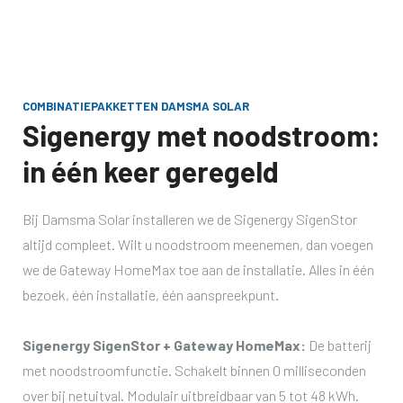
COMBINATIEPAKKETTEN DAMSMA SOLAR
Sigenergy met noodstroom:
in één keer geregeld
Bij Damsma Solar installeren we de Sigenergy SigenStor
altijd compleet. Wilt u noodstroom meenemen, dan voegen
we de Gateway HomeMax toe aan de installatie. Alles in één
bezoek, één installatie, één aanspreekpunt.
Sigenergy SigenStor + Gateway HomeMax:
De batterij
met noodstroomfunctie. Schakelt binnen 0 milliseconden
over bij netuitval. Modulair uitbreidbaar van 5 tot 48 kWh.