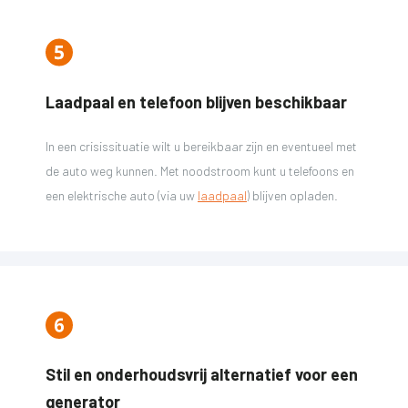
Laadpaal en telefoon blijven beschikbaar
In een crisissituatie wilt u bereikbaar zijn en eventueel met
de auto weg kunnen. Met noodstroom kunt u telefoons en
een elektrische auto (via uw
laadpaal
) blijven opladen.
Stil en onderhoudsvrij alternatief voor een
generator