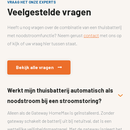
VRAAG HET ONZE EXPERTS
Veelgestelde vragen
Heeft u nog vragen over de combinatie van een thuisbatterij
met noodstroomfunctie? Neem gerust
contact
met ons op
of kijk of uw vraag hier tussen staat.
Bekijk alle vragen

Werkt mijn thuisbatterij automatisch als
noodstroom bij een stroomstoring?
Alleen als de Gateway HomeMax is geïnstalleerd. Zonder
gateway schakelt de batterij uit bij netuitval, dat is een
wettelijke veiligheidsmaatregel. Met de gateway isoleert het