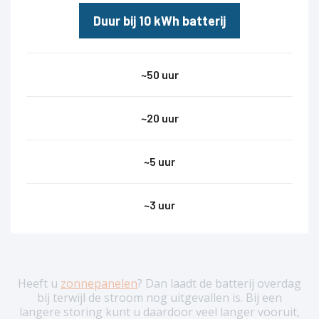
Duur bij 10 kWh batterij
~50 uur
~20 uur
~5 uur
~3 uur
Heeft u
zonnepanelen
? Dan laadt de batterij overdag
bij terwijl de stroom nog uitgevallen is. Bij een
langere storing kunt u daardoor veel langer vooruit,