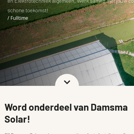
en Elektrotechniek algemeen. Werk samen met jouw co
CONTACT
schone toekomst!
/ Fulltime
OFFERTE LATEN MAKEN

Word onderdeel van Damsma
Solar!