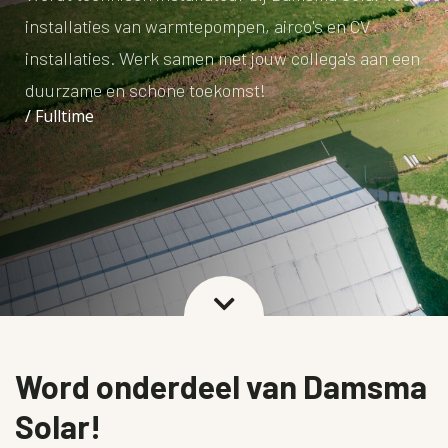
CONTACT
installaties van warmtepompen, airco's en CV
installaties. Werk samen met jouw collega's aan een
OFFERTE LATEN MAKEN
duurzame en schone toekomst!
/ Fulltime

Word onderdeel van Damsma
Solar!