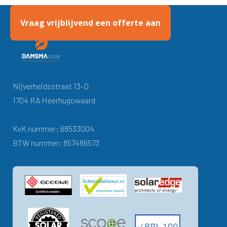
Vraag vrijblijvend een offerte aan
Nijverheidsstraat 13-D
1704 RA Heerhugowaard
KvK nummer: 68533004
BTW nummer: 857486573