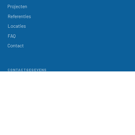
Projecten
Referenties
Locaties
FAQ
Contact
CONTACTGEGEVENS
072 582 52 53

info@damsmasolar.nl

Algemene Voorwaarden
Privacy Policy