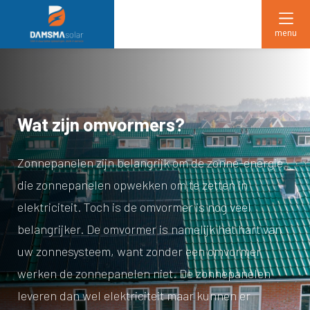
menu
Wat zijn omvormers?
Zonnepanelen zijn belangrijk om de zonne-energie
die zonnepanelen opwekken om te zetten in
elektriciteit. Toch is de omvormer is nog veel
belangrijker. De omvormer is namelijk het hart van
uw zonnesysteem, want zonder een omvormer
werken de zonnepanelen niet. De zonnepanelen
leveren dan wel elektriciteit maar kunnen er